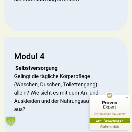
Kundenbewertungen und Erfahrungen zu
Pflege zu Hause Küffel GmbH
Modul 4
SEHR GUT
%
99
Selbstversorgung
Empfehlungen auf
Gelingt die tägliche Körperpflege
ProvenExpert.com
5,00
/
4,84
(Waschen, Duschen, Toilettengang)
357
128
allein? Wie sieht es mit dem An- und
Bewertungen auf
2
Bewertungen von
Auskleiden und der Nahrungsaufnahme
ProvenExpert.com
anderen Quellen
aus?
Von Kunden bewertet
Blick aufs ProvenExpert-Profil werfen
485
Bewertungen
26.07.2026
Authentizität