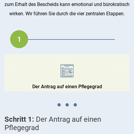
zum Erhalt des Bescheids kann emotional und bürokratisch
wirken. Wir führen Sie durch die vier zentralen Etappen.
1
2
3
Die Pflegebegutachtung durch den MD
Das Gutachten und der Bescheid
Der Antrag auf einen Pflegegrad
Schritt 1:
Der Antrag auf einen
Pflegegrad