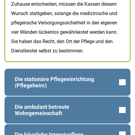
Zuhause entscheiden, müssen die Kassen diesem
Wunsch stattgeben, solange die medizinische und
pflegerische Versorgungssicherheit in den eigenen
vier Wänden lückenlos gewährleistet werden kann.
Sie haben das Recht, den Ort der Pflege und den
Dienstleister selbst zu bestimmen.
Die stationäre Pflegeeinrichtung
(Pflegeheim)
Ein spezialisiertes Pflegeheim, das auf die
Die ambulant betreute
Versorgung intensivpflichtiger Menschen
Wohngemeinschaft
ausgerichtet ist, bietet eine vollstationäre
Eine zeitgemäße Alternative stellt das Leben in
Betreuung in einem kontrollierten, medizinisch
Die häusliche Intensivpflege