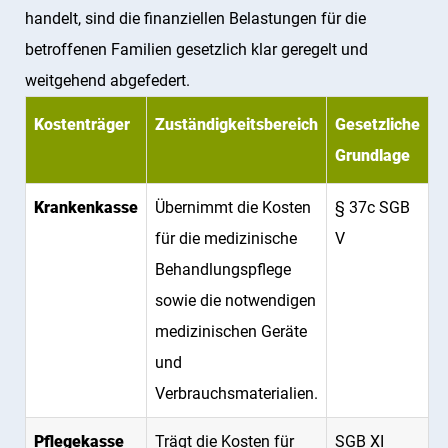
ermittelt, ob alle therapeutischen und
handelt, sind die finanziellen Belastungen für die
Entscheidung der Krankenkasse:
Auf Basis
pflegerischen Maßnahmen so
betroffenen Familien gesetzlich klar geregelt und
des erstellten Gutachtens entscheidet die
ineinandergreifen, dass eine kontinuierliche
weitgehend abgefedert.
Krankenkasse über die endgültige Bewilligung
Verbesserung des Gesundheitszustandes
der Kostenübernahme.
Kostenträger
Zuständigkeitsbereich
Gesetzliche
gefördert wird.
Grundlage
Auf diese Weise soll garantiert werden, dass alle
Krankenkasse
Übernimmt die Kosten
§ 37c SGB
pflegerischen Maßnahmen stets die
für die medizinische
V
bestmögliche Rehabilitation und den Erhalt der
Behandlungspflege
Selbstständigkeit des Patienten im Blick
sowie die notwendigen
behalten.
medizinischen Geräte
und
Verbrauchsmaterialien.
Pflegekasse
Trägt die Kosten für
SGB XI