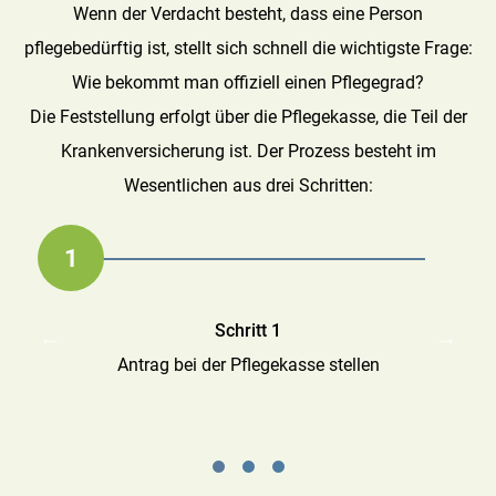
Wenn der Verdacht besteht, dass eine Person
pflegebedürftig ist, stellt sich schnell die wichtigste Frage:
Wie bekommt man offiziell einen Pflegegrad?
Die Feststellung erfolgt über die Pflegekasse, die Teil der
Krankenversicherung ist. Der Prozess besteht im
Wesentlichen aus drei Schritten:
1
2
3
Schritt 1
Schritt 2
Schritt 3
Begutachtung durch den Medizinischen Dienst (MD) oder
Entscheidung über den Pflegegrad
Antrag bei der Pflegekasse stellen
Medicproof