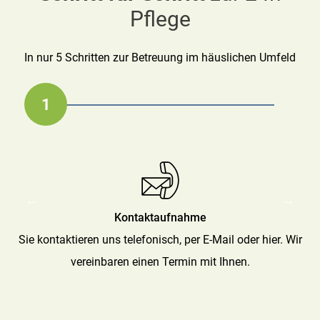
Pflege
In nur 5 Schritten zur Betreuung im häuslichen Umfeld
1
2
3
4
5
Auswahl der Betreuungskraft
Bedarfsprofil & Angebot
Fortlaufende Betreuung
Beginn der Betreuung
Kontaktaufnahme
Sie wählen aus unseren Vorschlägen die für Sie passende
Innerhalb von wenigen Tagen organisieren wir die Anreise
Sie kontaktieren uns telefonisch, per E-Mail oder hier. Wir
Mit dem ausgefüllten Erhebungsbogen beraten wir Sie
Während der gesamten Vertragspartner bleiben wir Ihr
individuell und suchen die für Sie geeignete
vereinbaren einen Termin mit Ihnen.
Ihrer Betreuungskraft.
Betreuungskraft aus.
alleiniger
Betreuungskraft.