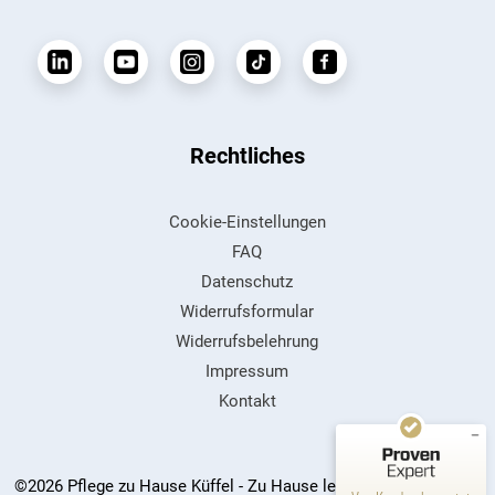
Rechtliches
Cookie-Einstellungen
Kundenbewertungen und Erfahrungen zu
FAQ
Pflege zu Hause Küffel GmbH
Datenschutz
SEHR GUT
Widerrufsformular
%
99
Widerrufsbelehrung
Empfehlungen auf
ProvenExpert.com
5,00
/
4,84
Impressum
Kontakt
357
128
Bewertungen auf
2
Bewertungen von
ProvenExpert.com
anderen Quellen
©2026 Pflege zu Hause Küffel - Zu Hause leben, zu Hause