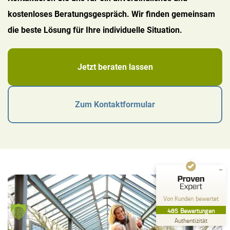
kostenloses Beratungsgespräch. Wir finden gemeinsam
die beste Lösung für Ihre individuelle Situation.
Jetzt beraten lassen
Kundenbewertungen und Erfahrungen zu
Pflege zu Hause Küffel GmbH
Zum Kontaktformular
SEHR GUT
%
99
Empfehlungen auf
ProvenExpert.com
5,00
/
4,84
357
128
Bewertungen auf
2
Bewertungen von
ProvenExpert.com
anderen Quellen
Von Kunden bewertet
Blick aufs ProvenExpert-Profil werfen
485
Bewertungen
26.07.2026
Authentizität