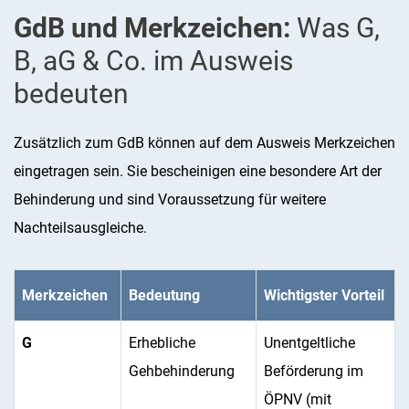
GdB und Merkzeichen:
Was G,
Verschlimmerungsantrag) stellen, um
B, aG & Co. im Ausweis
einen höheren GdB zu erreichen.
bedeuten
Zusätzlich zum GdB können auf dem Ausweis Merkzeichen
eingetragen sein. Sie bescheinigen eine besondere Art der
Behinderung und sind Voraussetzung für weitere
Nachteilsausgleiche.
Merkzeichen
Bedeutung
Wichtigster Vorteil
G
Erhebliche
Unentgeltliche
Gehbehinderung
Beförderung im
ÖPNV (mit