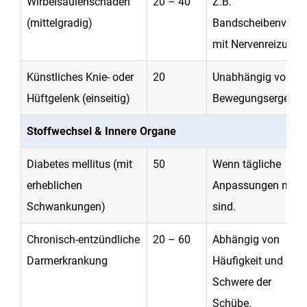
Wirbelsäulenschäden
20 – 40
Z.B.
(mittelgradig)
Bandscheibenvorfal
mit Nervenreizung.
Künstliches Knie- oder
20
Unabhängig vom
Hüftgelenk (einseitig)
Bewegungsergebnis
Stoffwechsel & Innere Organe
Diabetes mellitus (mit
50
Wenn tägliche
erheblichen
Anpassungen nötig
Schwankungen)
sind.
Chronisch-entzündliche
20 – 60
Abhängig von
Darmerkrankung
Häufigkeit und
Schwere der
Schübe.