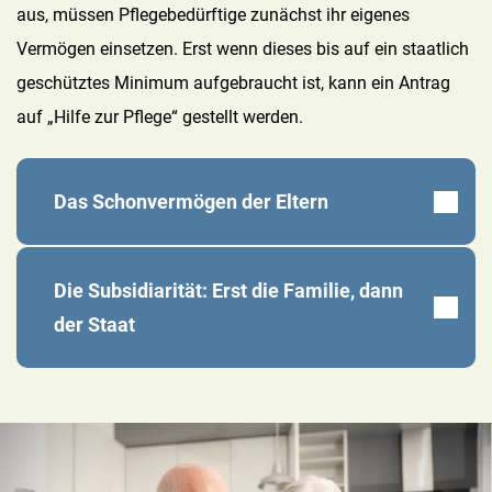
aus, müssen Pflegebedürftige zunächst ihr eigenes
Vermögen einsetzen. Erst wenn dieses bis auf ein staatlich
geschütztes Minimum aufgebraucht ist, kann ein Antrag
auf „Hilfe zur Pflege“ gestellt werden.
Das Schonvermögen der Eltern
Bevor das Sozialamt die Kosten übernimmt oder
Die Subsidiarität: Erst die Familie, dann
die Kinder prüft, dürfen die Eltern einen kleinen
der Staat
Teil ihres Ersparten behalten.
Dieser Schonbetrag dient als „eiserne Reserve“:
Nach dem Subsidiaritätsprinzip steht die Familie
Alleinstehende:
10.000 €
rechtlich vor dem Staat: Erst wenn das
Ehepaare/Partner:
20.000 €
Eigenvermögen der Eltern und die Beiträge
leistungsfähiger Kinder nicht ausreichen, springt