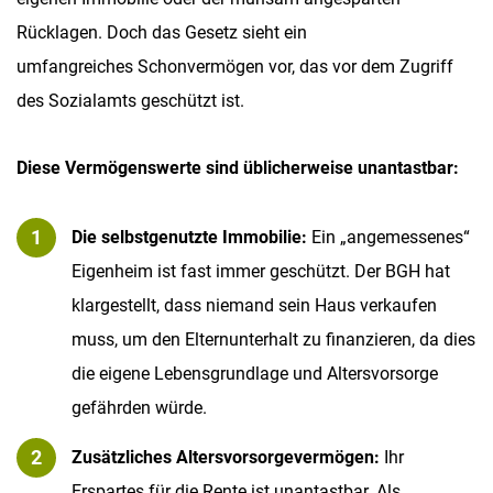
Selbstbehalt bleibt bei den in den Tabellen
gemacht werden.
Rücklagen. Doch das Gesetz sieht ein
festgelegten Werten (für 2024 etwa 2.650
umfangreiches Schonvermögen vor, das vor dem Zugriff
Euro für Alleinstehende).
des Sozialamts geschützt ist.
Mehr vom „Rest“ behalten:
Als Ausgleich für
Diese Vermögenswerte sind üblicherweise unantastbar:
die harte 100.000-Euro-Grenze dürfen Kinder
von dem Einkommen, das über ihrem
Die selbstgenutzte Immobilie:
Ein „angemessenes“
Selbstbehalt liegt, künftig mehr für sich
Eigenheim ist fast immer geschützt. Der BGH hat
behalten – der BGH hält es für angemessen,
klargestellt, dass niemand sein Haus verkaufen
ihnen etwa 70 % dieses Überschusses zu
muss, um den Elternunterhalt zu finanzieren, da dies
belassen (früher waren es meist nur 50 %).
die eigene Lebensgrundlage und Altersvorsorge
gefährden würde.
Zusätzliches Altersvorsorgevermögen:
Ihr
Erspartes für die Rente ist unantastbar. Als