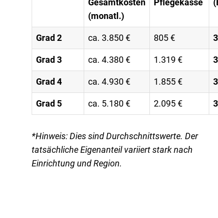
Gesamtkosten
Pflegekasse
(
(monatl.)
Grad 2
ca. 3.850 €
805 €
3
Grad 3
ca. 4.380 €
1.319 €
3
Grad 4
ca. 4.930 €
1.855 €
3
Grad 5
ca. 5.180 €
2.095 €
3
*Hinweis: Dies sind Durchschnittswerte. Der
tatsächliche Eigenanteil variiert stark nach
Einrichtung und Region.