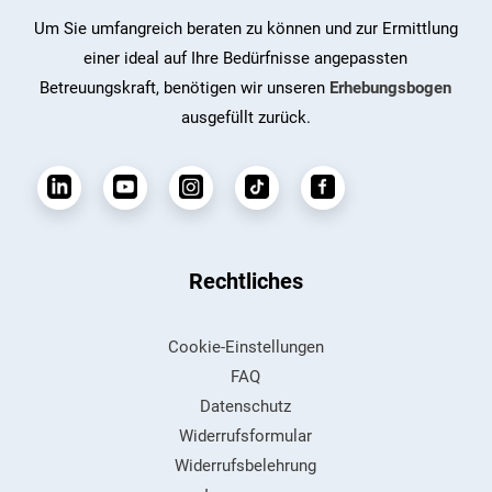
Um Sie umfangreich beraten zu können und zur Ermittlung
einer ideal auf Ihre Bedürfnisse angepassten
Betreuungskraft, benötigen wir unseren
Erhebungsbogen
ausgefüllt zurück.
Rechtliches
Cookie-Einstellungen
Kundenbewertungen und Erfahrungen zu
FAQ
Pflege zu Hause Küffel GmbH
Datenschutz
SEHR GUT
Widerrufsformular
%
99
Widerrufsbelehrung
Empfehlungen auf
ProvenExpert.com
5,00
/
4,84