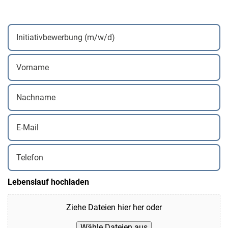
Stellenanzeige:
*
Vorname
*
Nachname
*
E-
Mail
Telefon
*
Lebenslauf hochladen
Ziehe Dateien hier her oder
Wähle Dateien aus