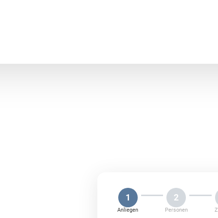
 in
1
2
ie
Anliegen
Personen
Z