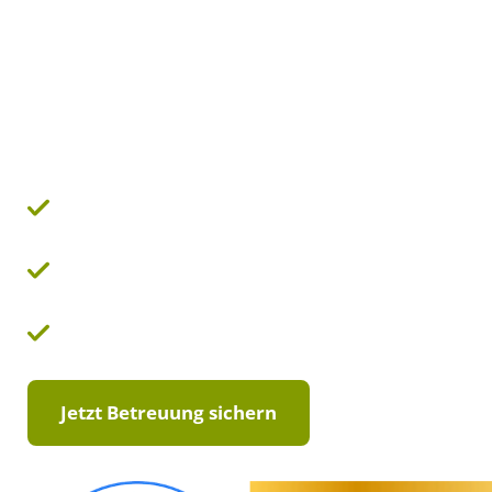
moderne
Betreuungslösun
Transparente Kosten & Verträge
Schnelle Vermittlung (5 – 7 Werktage)
Erfahrene, von uns geprüfte Pflegekräfte
Jetzt Betreuung sichern