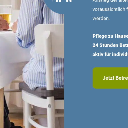
Anstieg der älte
voraussichtlich 
werden.
Pflege zu Hause 
24 Stunden Bet
aktiv für indiv
Jetzt Betr