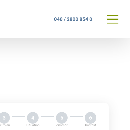
Primary
040 / 2800 854 0
Menu
3
4
5
6
eitplan
Situation
Zimmer
Kontakt