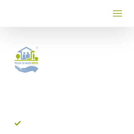
Primary
Menu
24 Stunden Pflege in
Bayreuth: Jetzt die
moderne
Betreuungslösung sichern
Transparente Kosten & Verträge