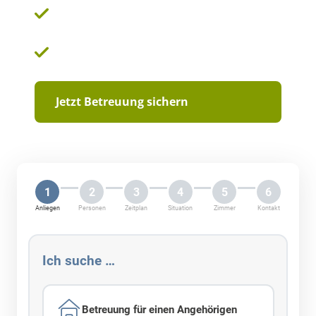
Schnelle Vermittlung (5 – 7 Werktage)
Erfahrene, von uns geprüfte Pflegekräfte
Jetzt Betreuung sichern
1
2
3
4
5
6
Anliegen
Personen
Zeitplan
Situation
Zimmer
Kontakt
Ich suche …
Betreuung für einen Angehörigen