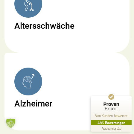
Altersschwäche
Kundenbewertungen und Erfahrungen zu
Pflege zu Hause Küffel GmbH
SEHR GUT
%
99
Empfehlungen auf
ProvenExpert.com
5,00
/
4,84
357
128
Bewertungen auf
Alzheimer
2
Bewertungen von
ProvenExpert.com
anderen Quellen
Von Kunden bewertet
Blick aufs ProvenExpert-Profil werfen
485
Bewertungen
26.07.2026
Authentizität