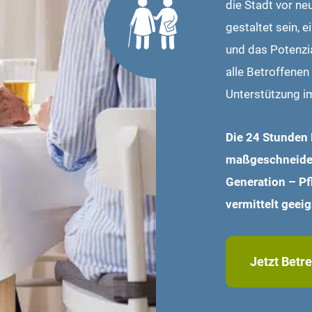
die Stadt vor n
gestaltet sein, 
und das Potenzia
alle Betroffenen
Unterstützung im
Die 24 Stunden 
maßgeschneidert
Generation – Pf
vermittelt geei
Jetzt Betr