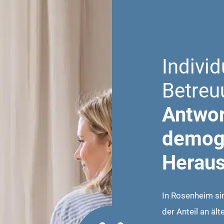
Indivi
Betreu
Antwor
demog
Heraus
In Rosenheim si
der Anteil an äl