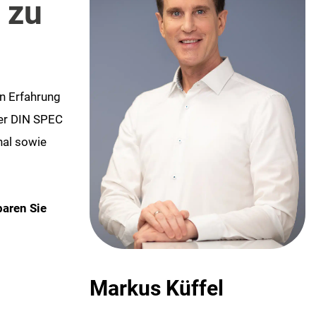
 zu
en Erfahrung
der DIN SPEC
nal sowie
baren Sie
Markus Küffel