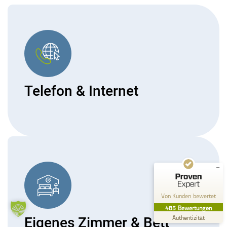
Kundenbewertungen und Erfahrungen zu
Telefon & Internet
Pflege zu Hause Küffel GmbH
SEHR GUT
%
99
Empfehlungen auf
ProvenExpert.com
5,00
/
4,84
357
128
Bewertungen auf
2
Bewertungen von
ProvenExpert.com
anderen Quellen
Von Kunden bewertet
Blick aufs ProvenExpert-Profil werfen
485
Bewertungen
26.07.2026
Authentizität
Eigenes Zimmer & Bett