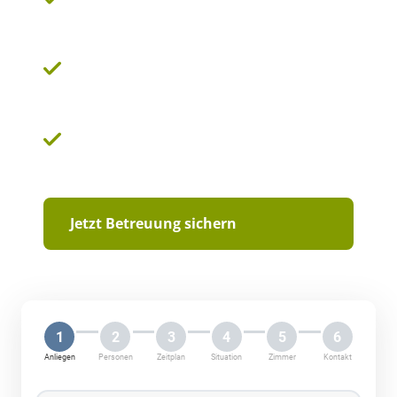
Hochschwarzwald
Schnelle Entlastung, die bei Ihrer Familie
ankommt
Die Sicherheit des Originals: Vertrauen Sie
dem Testsieger
Jetzt Betreuung sichern
1
2
3
4
5
6
Anliegen
Personen
Zeitplan
Situation
Zimmer
Kontakt