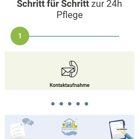
Schritt für Schritt
zur 24h
Pflege
1
2
3
4
5
Auswahl der Betreuungskraft
Bedarfsprofil & Angebot
Fortlaufende Betreuung
Beginn der Betreuung
Kontaktaufnahme