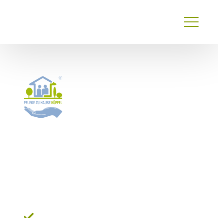
Primary
Menu
24 Stunden Pflege* in
Hinterzarten:
Im
Hochschwarzwald zu
Hause bleiben
Ihr Partner direkt für Hinterzarten und den