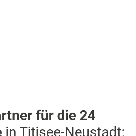
rtner für die 24
e
in Titisee-Neustadt: