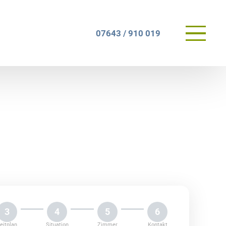
Primary
07643 / 910 019
Menu
3
4
5
6
eitplan
Situation
Zimmer
Kontakt