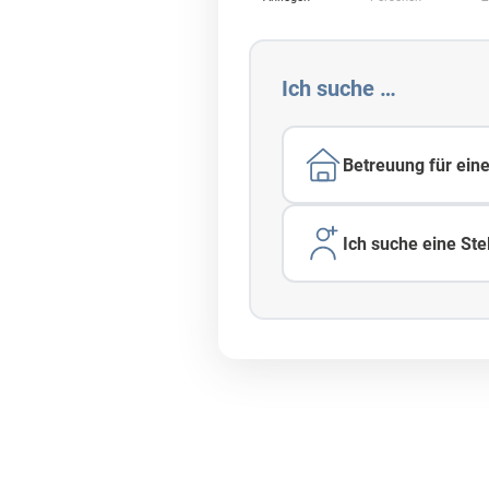
Partner
Ich suche …
reuung
Betreuung für ein
 häuslichen Betreuung
Ich suche eine Stel
rsönlicher Zuwendung
äische Pflegekräfte