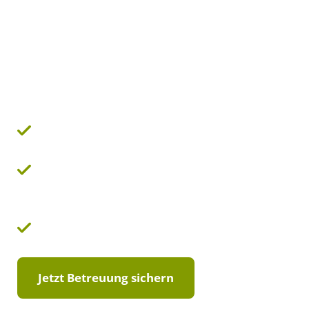
vertrauensvoller 
für häusliche Bet
Langjährige Erfahrung und geprüfte Qualität in der
Zeitgemäße Pflege, die moderne Methoden mit pe
verbindet
Flexible und zugewandte Betreuung durch osteurop
Jetzt Betreuung sichern