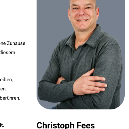
gene Zuhause
 diesem
eiben,
en,
berühren.
Christoph Fees
t.