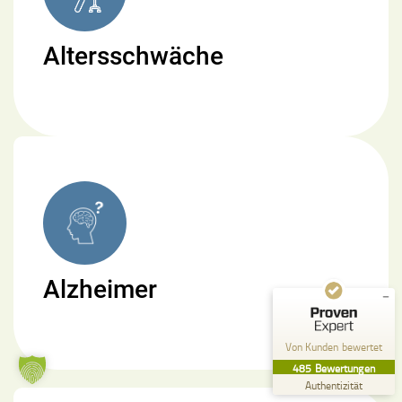
Altersschwäche
Kundenbewertungen und Erfahrungen zu
Pflege zu Hause Küffel GmbH
SEHR GUT
%
99
Empfehlungen auf
ProvenExpert.com
5,00
/
4,84
357
128
Alzheimer
Bewertungen auf
2
Bewertungen von
ProvenExpert.com
anderen Quellen
Von Kunden bewertet
Blick aufs ProvenExpert-Profil werfen
485
Bewertungen
26.07.2026
Authentizität