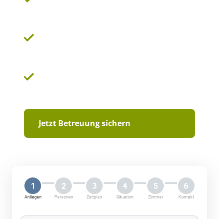
Betreuungskraft
Lebenserfahrene und einfühlsame
Betreuungskräfte aus Osteuropa
Klare Vertragsgrundlagen und eine
nachvollziehbare Kostenstruktur
Jetzt Betreuung sichern
1
2
3
4
5
6
Anliegen
Personen
Zeitplan
Situation
Zimmer
Kontakt