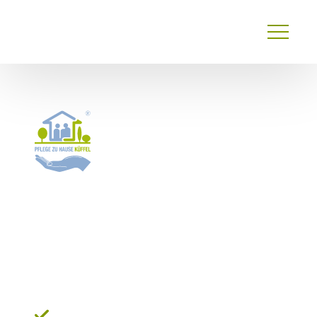
Primary
Menu
24 Stunden Pflege*
Grevenbroich:
Ihr
verlässlicher Partner vor
Ort
Zeitnahe Organisation einer passenden