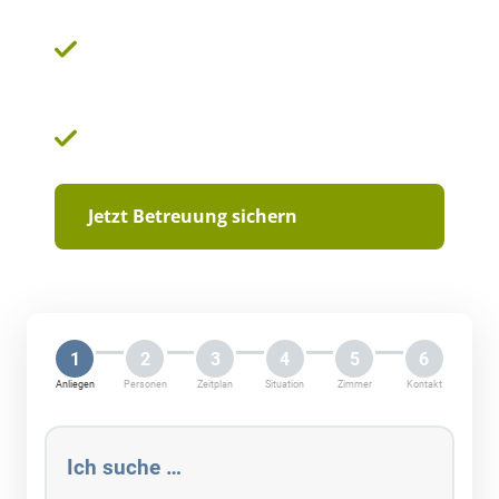
einfühlsame Betreuungskräfte aus
Osteuropa
Transparente Kosten & Verträge
Jetzt Betreuung sichern
1
2
3
4
5
6
Anliegen
Personen
Zeitplan
Situation
Zimmer
Kontakt
Ich suche …