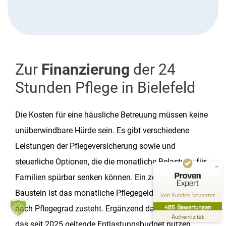
Zur
Finanzierung
der 24
Kundenbewertungen und Erfahrungen zu
Stunden Pflege in Bielefeld
Pflege zu Hause Küffel GmbH
SEHR GUT
%
99
Die Kosten für eine häusliche Betreuung müssen keine
Empfehlungen auf
unüberwindbare Hürde sein. Es gibt verschiedene
ProvenExpert.com
5,00
/
4,84
Leistungen der Pflegeversicherung sowie und
357
128
steuerliche Optionen, die die monatliche Belastung für
Bewertungen auf
2
Bewertungen von
Familien spürbar senken können. Ein zentraler
ProvenExpert.com
anderen Quellen
Baustein ist das monatliche Pflegegeld, das Ihnen je
Von Kunden bewertet
Blick aufs ProvenExpert-Profil werfen
485
Bewertungen
nach Pflegegrad zusteht. Ergänzend dazu können Sie
26.07.2026
Authentizität
das seit 2025 geltende Entlastungsbudget nutzen,