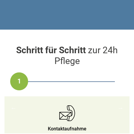
Schritt für Schritt
zur 24h
Pflege
1
2
3
4
5
Auswahl der Betreuungskraft
Bedarfsprofil & Angebot
Fortlaufende Betreuung
Beginn der Betreuung
Kontaktaufnahme