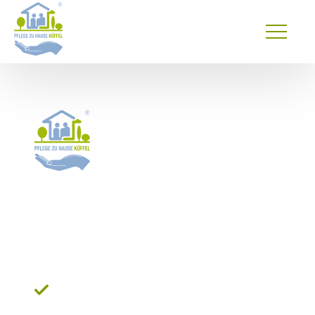
Primary
Menu
24 Stunden Pflege in
Bielefeld: Jetzt die
moderne
Betreuungslösung sichern
Organisation einer Betreuungskraft in
wenigen Werktagen