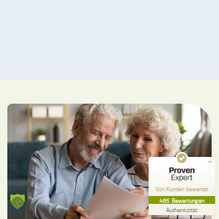
Kundenbewertungen und Erfahrungen zu
Pflege zu Hause Küffel GmbH
SEHR GUT
%
99
Empfehlungen auf
ProvenExpert.com
5,00
/
4,84
357
128
Bewertungen auf
2
Bewertungen von
ProvenExpert.com
anderen Quellen
Von Kunden bewertet
Blick aufs ProvenExpert-Profil werfen
485
Bewertungen
26.07.2026
Authentizität