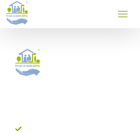
Primary
Menu
24 Stunden Pflege in
Taunus / Limburg:
Sicher alt
werden in der Heimat
Ihr regionaler Ansprechpartner direkt im
Taunus