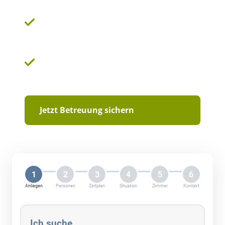
Spürbare Entlastung für Angehörige ab Tag
eins
Geprüfte Sicherheit durch den Branchen-
Testsieger
Jetzt Betreuung sichern
1
2
3
4
5
6
Anliegen
Personen
Zeitplan
Situation
Zimmer
Kontakt
Ich suche …