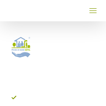
Primary
Menu
24 Stunden Pflege Lingen:
Herzliche Betreuung im
Herzen des Emslands
Zügige Vermittlung innerhalb weniger
Werktage