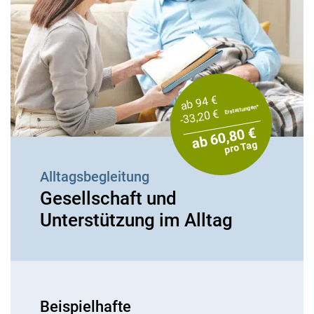
ab 94 €
Erstattungen*
-33,20 €
ab 60,80 €
pro Tag
Alltagsbegleitung
Gesellschaft und
Unterstützung im Alltag
Beispielhafte