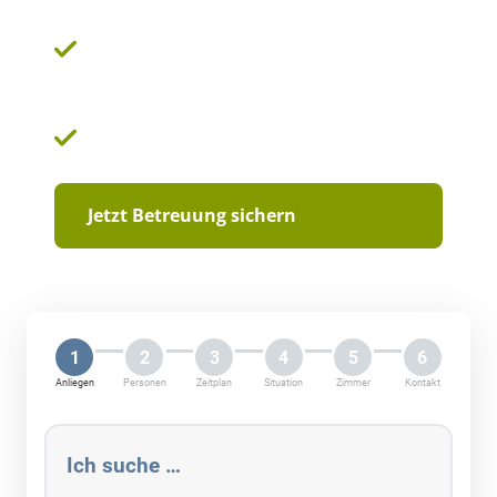
Erfahrene und sorgfältig ausgewählte
Betreuungskräfte
Faire Konditionen und transparente Verträge
Jetzt Betreuung sichern
1
2
3
4
5
6
Anliegen
Personen
Zeitplan
Situation
Zimmer
Kontakt
Ich suche …