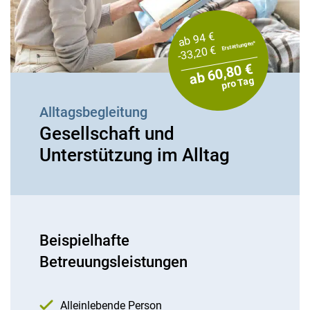
ab 94 €
Erstattungen*
-33,20 €
ab 60,80 €
pro Tag
Alltagsbegleitung
Gesellschaft und
Unterstützung im Alltag
Beispielhafte
Betreuungsleistungen
Alleinlebende Person