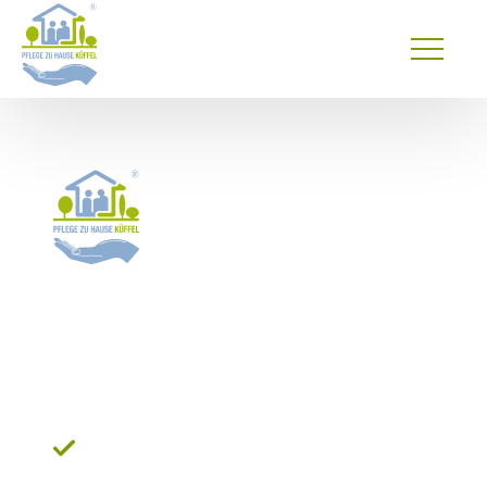
Primary
Menu
24 Stunden Pflege* in Köln:
Würdevolle Betreuung für
Senioren
Testsieger Stiftung Warentest (Ausgabe test
05/2017)