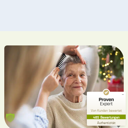
Kundenbewertungen und Erfahrungen zu
Pflege zu Hause Küffel GmbH
SEHR GUT
%
99
Empfehlungen auf
ProvenExpert.com
5,00
/
4,84
357
128
Bewertungen auf
2
Bewertungen von
ProvenExpert.com
anderen Quellen
Von Kunden bewertet
Blick aufs ProvenExpert-Profil werfen
485
Bewertungen
26.07.2026
Authentizität