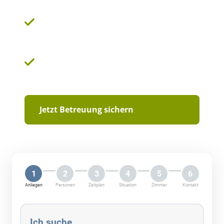
Zuverlässige Unterstützung im eigenen
Zuhaus
Vermittlung einer Betreuungskraft in 5-7
Werktagen
Jetzt Betreuung sichern
1
2
3
4
5
6
Anliegen
Personen
Zeitplan
Situation
Zimmer
Kontakt
Ich suche …