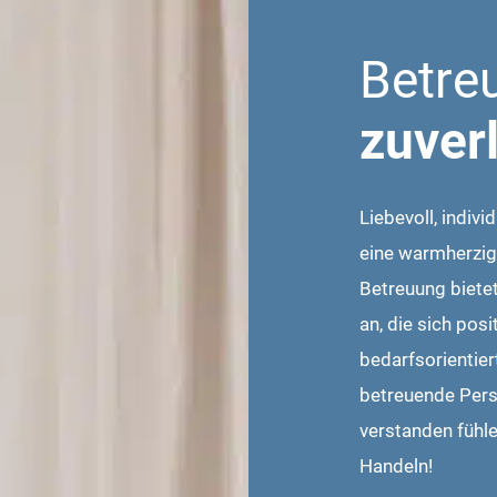
Betre
zuver
Liebevoll, indiv
eine warmherzig
Betreuung bietet
an, die sich pos
bedarfsorientier
betreuende Pers
verstanden fühl
Handeln!