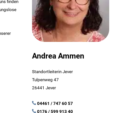
uns finden
bungslose
nserer
Andrea Ammen
Standortleiterin Jever
Tulpenweg 47
26441 Jever
04461 / 747 60 57
0176 / 599 913 40