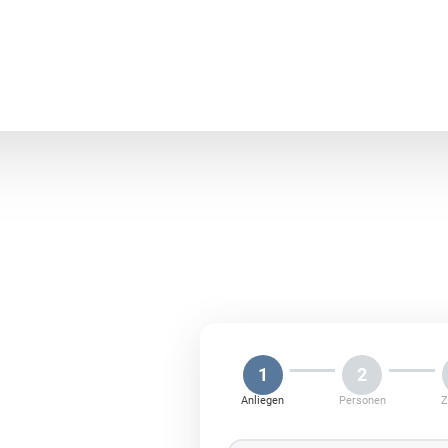
 in
1
2
Anliegen
Personen
Z
oderne