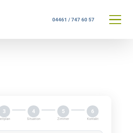
Primary
04461 / 747 60 57
Menu
3
4
5
6
eitplan
Situation
Zimmer
Kontakt