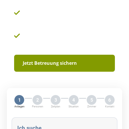
Herzliche und lebenserfahrene
Betreuungskräfte aus Osteuropa
Faire Vertragsmodelle und eine transparente
Kostengestaltung
Jetzt Betreuung sichern
1
2
3
4
5
6
Anliegen
Personen
Zeitplan
Situation
Zimmer
Kontakt
Ich suche …