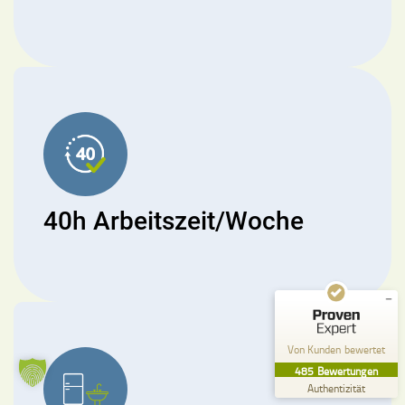
Kundenbewertungen und Erfahrungen zu
Pflege zu Hause Küffel GmbH
SEHR GUT
%
99
40h Arbeitszeit/Woche
Empfehlungen auf
ProvenExpert.com
5,00
/
4,84
357
128
Bewertungen auf
2
Bewertungen von
ProvenExpert.com
anderen Quellen
Von Kunden bewertet
Blick aufs ProvenExpert-Profil werfen
485
Bewertungen
26.07.2026
Authentizität