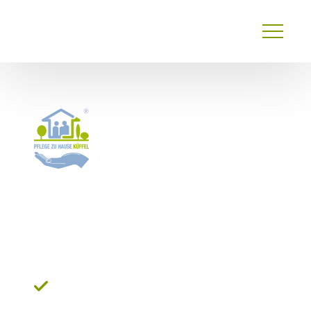
Primary
Menu
24 Stunden Pflege*
Frechen:
Ihr Partner für
eine Betreuung mit Herz
Zuverlässige Organisation einer passenden
Betreuungskraft