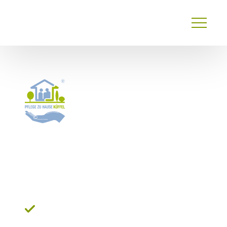
Primary
Menu
24 Stunden Pflege*
Ehingen: Die verlässliche
Alternative zum Pflegeheim
Zügige Vermittlung erfahrener
Betreuungskräfte für Ihren Pflegealltag