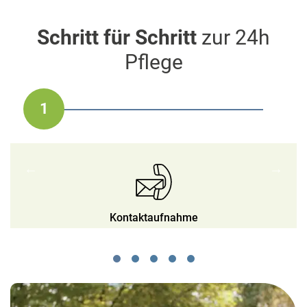
Schritt für Schritt
zur 24h
Pflege
1
2
3
4
5
Auswahl der Betreuungskraft
Bedarfsprofil & Angebot
Fortlaufende Betreuung
Beginn der Betreuung
Kontaktaufnahme