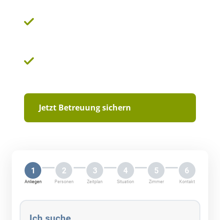
Persönliche Vor-Ort-Beratung durch Ihren
festen Ansprechpartner
Klar kalkulierbare Kosten und 100 %
rechtssichere Vertragsmodelle
Jetzt Betreuung sichern
1
2
3
4
5
6
Anliegen
Personen
Zeitplan
Situation
Zimmer
Kontakt
Ich suche …