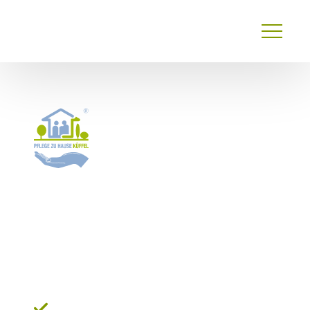
Primary
Menu
24 Stunden Pflege Alzey:
Zuverlässige Betreuung für
ein Leben im eigenen
Zuhause
Schnelle und persönliche Vermittlung