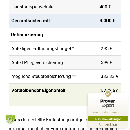
Haushaltspauschale
400 €
Gesamtkosten mtl.
3.000 €
Refinanzierung
Kundenbewertungen und Erfahrungen zu
Anteiliges Entlastungsbudget *
-295 €
Pflege zu Hause Küffel GmbH
Anteil Pflegeversicherung
-599 €
SEHR GUT
%
99
Empfehlungen auf
mögliche Steuererleichterung **
-333,33 €
ProvenExpert.com
5,00
/
4,84
357
Verbleibender Eigenanteil
1.772,67
128
Bewertungen auf
2
Bewertungen von
€
ProvenExpert.com
anderen Quellen
Von Kunden bewertet
Blick aufs ProvenExpert-Profil werfen
485
Bewertungen
* Das dargestellte Entlastungsbudget stellt den
26.07.2026
Authentizität
maximal möglichen Förderbetrag dar. Die tatsächlich