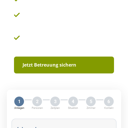
Erfahrene Betreuungs- und Haushaltshilfen
aus Osteuropa
Rechtssichere und transparente
Vertragsabwicklung
Jetzt Betreuung sichern
1
2
3
4
5
6
Anliegen
Personen
Zeitplan
Situation
Zimmer
Kontakt